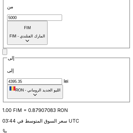
من
FIM
المارك الفنلندي
-
FIM
إلى
إلى
lei
الليو الجديد الروماني
-
RON
1.00
FIM
=
0.87
907083
RON
سعر السوق المتوسط في 03:44 UTC