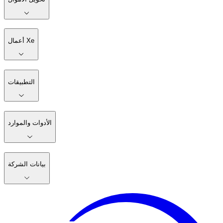
تساعدك Xe على إرسال تحويلات مالية إلى الخارج عبر الإنترنت
سريعًا، وبرسوم منخفضة
ابدأ
تنزل التطبيق
تحويل الأموال
أعمال Xe
التطبيقات
الأدوات والموارد