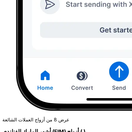
عرض 8 من أزواج العملات الشائعة
أشهر المارك الفنلندي (FIM) أزواج ( )