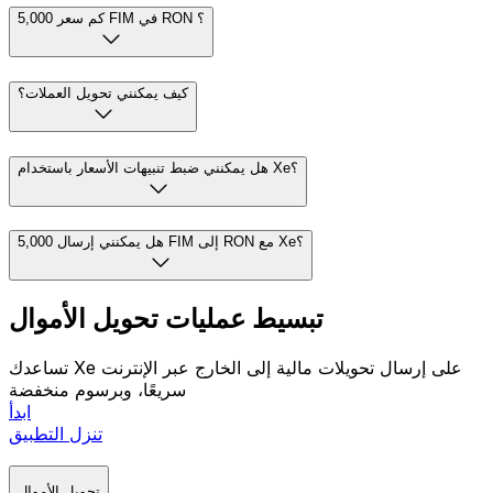
واعتبارًا من 03:44 UTC ، فإن معدل منتصف السوق FIM إلى
RON هو {fromCurrencySymbol}1 = lei0.8790. سعر
منتصف السوق هو نقطة المنتصف بين أسعار البيع والشراء في
أسواق العملات العالمية. لمعرفة تكلفة هذا التحويل مع Xe، تفضل
.
بزيارة
صفحة إرسال الأموال
كم سعر 5,000 FIM في RON ؟
كيف يمكنني تحويل العملات؟
هل يمكنني ضبط تنبيهات الأسعار باستخدام Xe؟
هل يمكنني إرسال 5,000 FIM إلى RON مع Xe؟
تبسيط عمليات تحويل الأموال