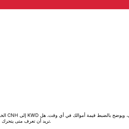
تريد أن تعرف متى يتحرك السعر لصالحك؟ اضبط تنبيه السعر وسنخبرك عندما يصل إلى هدفك.