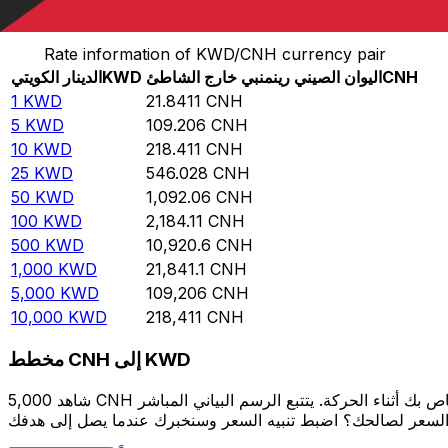
حوِّل الدينار الكويتي إلى اليوان الصيني رينمنبي خارج الشاطئ
Rate information of KWD/CNH currency pair
CNH
اليوان الصيني رينمنبي خارج الشاطئ
KWD
الدينار الكويتي
1
KWD
21.8411
CNH
5
KWD
109.206
CNH
10
KWD
218.411
CNH
25
KWD
546.028
CNH
50
KWD
1,092.06
CNH
100
KWD
2,184.11
CNH
500
KWD
10,920.6
CNH
1,000
KWD
21,841.1
CNH
5,000
KWD
109,206
CNH
10,000
KWD
218,411
CNH
مخطط CNH إلى KWD
شاهد 5,000 CNH الخاص بك أثناء الحركة. يتتبع الرسم البياني المباشر CNH إلى KWD الخاص بنا على مدار 12 شهرًا من أسعار السوق في الوقت الحقيقي، ويوضح بالضبط قيمة أموالك في أي وقت. هل