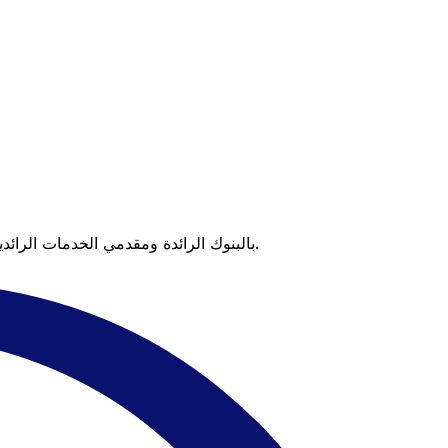
عندما تقارن Xe بالبنوك الرائدة ومقدمي الخدمات الرائدين، يتضح لك الفرق. تعني الأسعار التي تتفوق على أسعار البنوك وعدم وجود رسوم خفية قيمة أكبر على كل عملية تحويل.