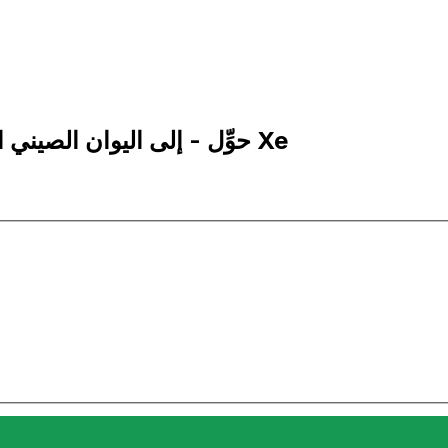
5,000 CNH إلى KWD | حوِّل - إلى اليوان الصيني الخارجي | إكس إي Xe