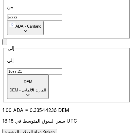
من
ADA
-
Cardano
إلى
إلى
DEM
المارك الألماني
-
DEM
1.00
ADA
=
0.33
544236
DEM
سعر السوق المتوسط في 18:18 UTC
شراء العملات المشفرةKraken