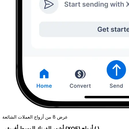
عرض 8 من أزواج العملات الشائعة
أشهر الفرنك الوسط أفريقي (XOF) أزواج ( )