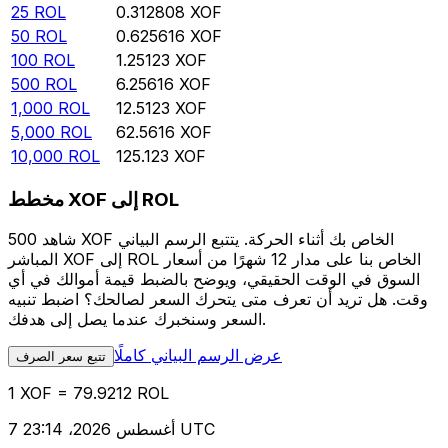
25
ROL
0.312808
XOF
50
ROL
0.625616
XOF
100
ROL
1.25123
XOF
500
ROL
6.25616
XOF
1,000
ROL
12.5123
XOF
5,000
ROL
62.5616
XOF
10,000
ROL
125.123
XOF
مخطط XOF إلى ROL
شاهد 500 XOF الخاص بك أثناء الحركة. يتتبع الرسم البياني
المباشر XOF إلى ROL الخاص بنا على مدار 12 شهرًا من أسعار
السوق في الوقت الحقيقي، ويوضح بالضبط قيمة أموالك في أي
وقت. هل تريد أن تعرف متى يتحرك السعر لصالحك؟ اضبط تنبيه
السعر وسنخبرك عندما يصل إلى هدفك.
عرض الرسم البياني كاملًا
تتبع سعر الصرف
1 XOF = 79.9212 ROL
7 أغسطس 2026، 23:14 UTC