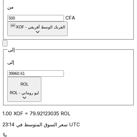
من
CFA
الفرنك الوسط أفريقي
-
XOF
إلى
إلى
ROL
ليو روماني
-
ROL
1.00
XOF
=
79.92
123035
ROL
سعر السوق المتوسط في 23:14 UTC