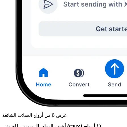
عرض 8 من أزواج العملات الشائعة
أشهر اليوان الرينمنبي الصيني (CNY) أزواج ( )