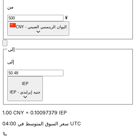
من
¥
اليوان الرينمنبي الصيني
-
CNY
إلى
إلى
IEP
جنيه إيرلندي
-
IEP
1.00
CNY
=
0.10
097379
IEP
سعر السوق المتوسط في 04:00 UTC