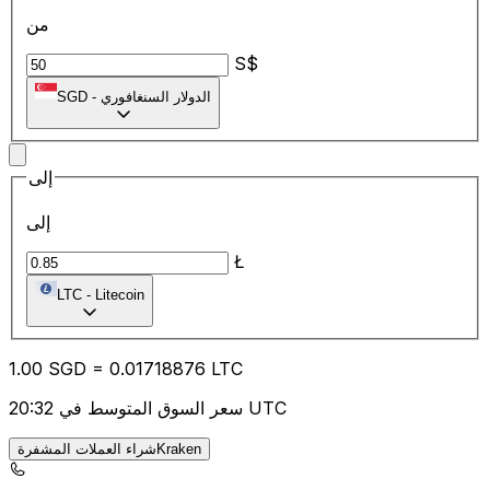
من
S$
الدولار السنغافوري
-
SGD
إلى
إلى
Ł
LTC
-
Litecoin
1.00
SGD
=
0.01
718876
LTC
سعر السوق المتوسط في 20:32 UTC
شراء العملات المشفرةKraken