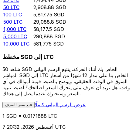
25
LTC
1,454.44
SGD
50
LTC
2,908.88
SGD
100
LTC
5,817.75
SGD
500
LTC
29,088.8
SGD
1,000
LTC
58,177.5
SGD
5,000
LTC
290,888
SGD
10,000
LTC
581,775
SGD
مخطط SGD إلى LTC
شاهد 50 SGD الخاص بك أثناء الحركة. يتتبع الرسم البياني
المباشر SGD إلى LTC الخاص بنا على مدار 12 شهرًا من أسعار
السوق في الوقت الحقيقي، ويوضح بالضبط قيمة أموالك في أي
وقت. هل تريد أن تعرف متى يتحرك السعر لصالحك؟ اضبط تنبيه
السعر وسنخبرك عندما يصل إلى هدفك.
عرض الرسم البياني كاملًا
تتبع سعر الصرف
1 SGD = 0.0171888 LTC
7 أغسطس 2026، 20:32 UTC