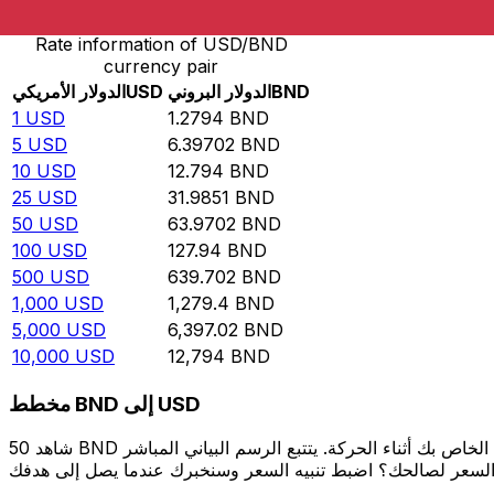
Rate information of USD/BND
currency pair
BND
الدولار البروني
USD
الدولار الأمريكي
1
USD
1.2794
BND
5
USD
6.39702
BND
10
USD
12.794
BND
25
USD
31.9851
BND
50
USD
63.9702
BND
100
USD
127.94
BND
500
USD
639.702
BND
1,000
USD
1,279.4
BND
5,000
USD
6,397.02
BND
10,000
USD
12,794
BND
مخطط BND إلى USD
شاهد 50 BND الخاص بك أثناء الحركة. يتتبع الرسم البياني المباشر BND إلى USD الخاص بنا على مدار 12 شهرًا من أسعار السوق في الوقت الحقيقي، ويوضح بالضبط قيمة أموالك في أي وقت. هل تريد