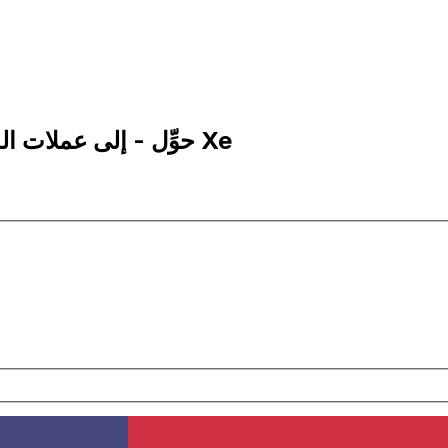
50 BND إلى USD | حوِّل - إلى عملات الدولار البروني | إكس إي Xe