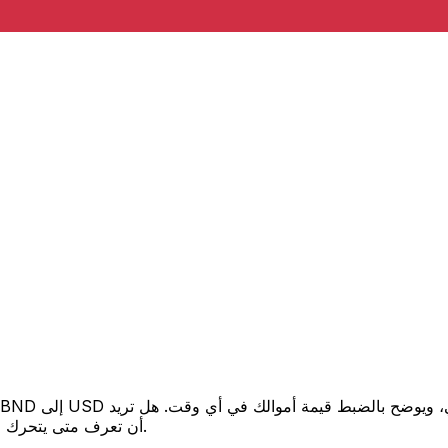
أن تعرف متى يتحرك السعر لصالحك؟ اضبط تنبيه السعر وسنخبرك عندما يصل إلى هدفك.