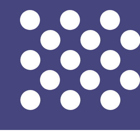
$
الدولار الأمريكي
-
USD
1.00
BND
=
0.78
161364
USD
سعر السوق المتوسط في 05:00 UTC
يمكننا التفوق على أسعار المنافسين.
تحدث إلى خبير عملات اليوم.
حدد موعد مكالمة
هل تعلم أنه يمكنك إرسال الأموال إلى الخارج باستخدام Xe؟
اشترك اليوم