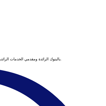
عندما تقارن Xe بالبنوك الرائدة ومقدمي الخدمات الرائدين، يتضح لك الفرق. تعني الأسعار التي تتفوق على أسعار البنوك وعدم وجود رسوم خفية قيمة أكبر على كل عملية تحويل.