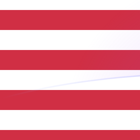
BND إلى USD أسعار الصرف اليوم
حوِّل الدولار البروني إلى الدولار الأمريكي
Rate information of BND/USD
currency pair
USD
الدولار الأمريكي
BND
الدولار البروني
1
BND
0.781614
USD
5
BND
3.90807
USD
10
BND
7.81614
USD
25
BND
19.5403
USD
50
BND
39.0807
USD
100
BND
78.1614
USD
500
BND
390.807
USD
1,000
BND
781.614
USD
5,000
BND
3,908.07
USD
10,000
BND
7,816.14
USD
حوِّل الدولار الأمريكي إلى الدولار البروني