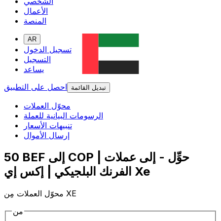
الشخصي
الأعمال
المنصة
AR
تسجيل الدخول
التسجيل
يساعد
احصل على التطبيق
تبديل القائمة
محوّل العملات
الرسومات البيانية للعملة
تنبيهات الأسعار
إرسال الأموال
50 BEF إلى COP | حوِّل - إلى عملات
الفرنك البلجيكي | إكس إي Xe
محوّل العملات مِن XE
من