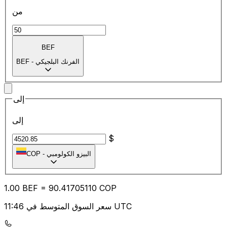
من
BEF
الفرنك البلجيكي
-
BEF
إلى
إلى
$
البيزو الكولومبي
-
COP
1.00
BEF
=
90.41
705110
COP
سعر السوق المتوسط في 11:46 UTC