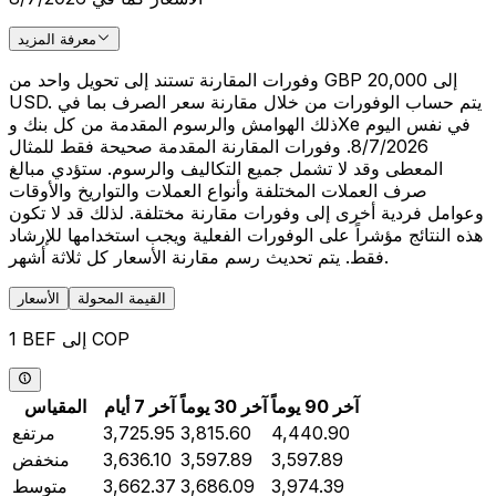
معرفة المزيد
وفورات المقارنة تستند إلى تحويل واحد من GBP 20,000 إلى
USD. يتم حساب الوفورات من خلال مقارنة سعر الصرف بما في
ذلك الهوامش والرسوم المقدمة من كل بنك وXe في نفس اليوم
8/7/2026. وفورات المقارنة المقدمة صحيحة فقط للمثال
المعطى وقد لا تشمل جميع التكاليف والرسوم. ستؤدي مبالغ
صرف العملات المختلفة وأنواع العملات والتواريخ والأوقات
وعوامل فردية أخرى إلى وفورات مقارنة مختلفة. لذلك قد لا تكون
هذه النتائج مؤشراً على الوفورات الفعلية ويجب استخدامها للإرشاد
فقط. يتم تحديث رسم مقارنة الأسعار كل ثلاثة أشهر.
القيمة المحولة
الأسعار
1 BEF إلى COP
آخر 90 يوماً
آخر 30 يوماً
آخر 7 أيام
المقياس
4,440.90
3,815.60
3,725.95
مرتفع
3,597.89
3,597.89
3,636.10
منخفض
3,974.39
3,686.09
3,662.37
متوسط