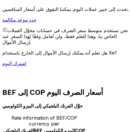
يمكننا التفوق على أسعار المنافسين.
تحدث إلى خبير عملات اليوم.
حدد موعد مكالمة
نحن نستخدم متوسط سعر الصرف في حسابات محوِّل العملات
الخاص بنا. وهذا للعلم فقط، ولن تُعامل وفقًا لهذا السعر عند
إرسال الأموال،
هل تعلم أنه يمكنك إرسال الأموال إلى الخارج باستخدام Xe؟
اشترك اليوم
BEF إلى COP أسعار الصرف اليوم
حوِّل الفرنك البلجيكي إلى البيزو الكولومبي
Rate information of BEF/COP
currency pair
COP
البيزو الكولومبي
BEF
الفرنك البلجيكي