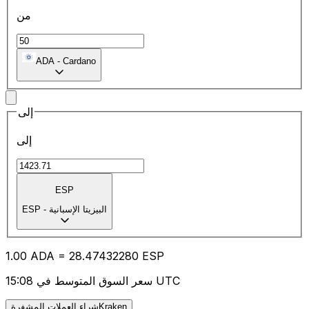
من
ADA
-
Cardano
إلى
إلى
ESP
البيزيتا الإسبانية
-
ESP
1.00
ADA
=
28.47
432280
ESP
سعر السوق المتوسط في 15:08 UTC
شراء العملات المشفرةKraken