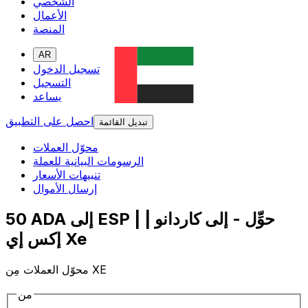
الشخصي
الأعمال
المنصة
AR
تسجيل الدخول
التسجيل
يساعد
احصل على التطبيق
تبديل القائمة
محوّل العملات
الرسومات البيانية للعملة
تنبيهات الأسعار
إرسال الأموال
50 ADA إلى ESP | حوِّل - إلى كاردانو |
إكس إي Xe
محوّل العملات مِن XE
من