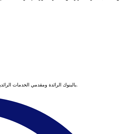
عندما تقارن Xe بالبنوك الرائدة ومقدمي الخدمات الرائدين، يتضح لك الفرق. تعني الأسعار التي تتفوق على أسعار البنوك وعدم وجود رسوم خفية قيمة أكبر على كل عملية تحويل.