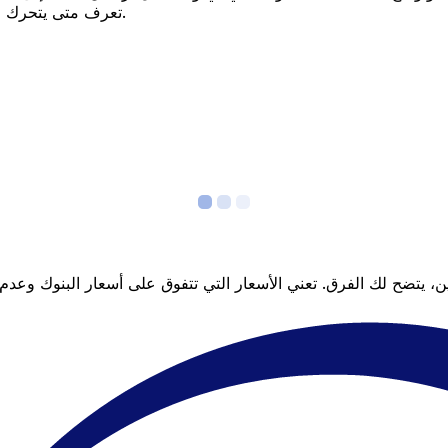
تعرف متى يتحرك السعر لصالحك؟ اضبط تنبيه السعر وسنخبرك عندما يصل إلى هدفك.