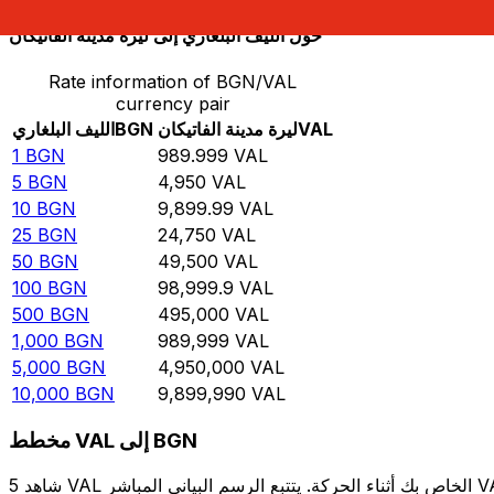
حوِّل الليف البلغاري إلى ليرة مدينة الفاتيكان
Rate information of BGN/VAL
currency pair
VAL
ليرة مدينة الفاتيكان
BGN
الليف البلغاري
1
BGN
989.999
VAL
5
BGN
4,950
VAL
10
BGN
9,899.99
VAL
25
BGN
24,750
VAL
50
BGN
49,500
VAL
100
BGN
98,999.9
VAL
500
BGN
495,000
VAL
1,000
BGN
989,999
VAL
5,000
BGN
4,950,000
VAL
10,000
BGN
9,899,990
VAL
مخطط VAL إلى BGN
شاهد 5 VAL الخاص بك أثناء الحركة. يتتبع الرسم البياني المباشر VAL إلى BGN الخاص بنا على مدار 12 شهرًا من أسعار السوق في الوقت الحقيقي، ويوضح بالضبط قيمة أموالك في أي وقت. هل تريد أن