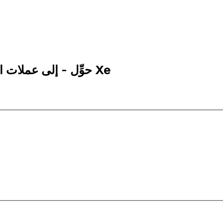
5 VAL إلى BGN | حوِّل - إلى عملات الليرة الفاتيكانية | إكس إي Xe