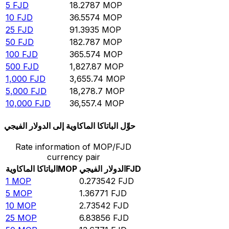
5
FJD
18.2787
MOP
10
FJD
36.5574
MOP
25
FJD
91.3935
MOP
50
FJD
182.787
MOP
100
FJD
365.574
MOP
500
FJD
1,827.87
MOP
1,000
FJD
3,655.74
MOP
5,000
FJD
18,278.7
MOP
10,000
FJD
36,557.4
MOP
حوِّل الباتاكا الماكاوية إلى الدولار الفيجي
Rate information of MOP/FJD
currency pair
FJD
الدولار الفيجي
MOP
الباتاكا الماكاوية
1
MOP
0.273542
FJD
5
MOP
1.36771
FJD
10
MOP
2.73542
FJD
25
MOP
6.83856
FJD