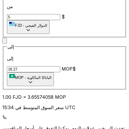
من
$
الدولار الفيجي
-
FJD
إلى
إلى
MOP$
الباتاكا الماكاوية
-
MOP
1.00
FJD
=
3.65
574058
MOP
سعر السوق المتوسط في 15:34 UTC
يمكننا التفوق على أسعار المنافسين.
تحدث إلى خبير عملات اليوم.