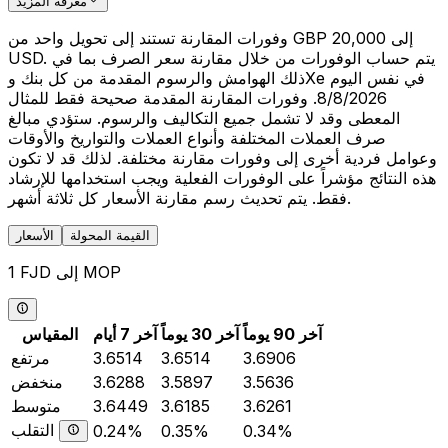
معرفة المزيد
وفورات المقارنة تستند إلى تحويل واحد من GBP 20,000 إلى
USD. يتم حساب الوفورات من خلال مقارنة سعر الصرف بما في
ذلك الهوامش والرسوم المقدمة من كل بنك وXe في نفس اليوم
8/8/2026. وفورات المقارنة المقدمة صحيحة فقط للمثال
المعطى وقد لا تشمل جميع التكاليف والرسوم. ستؤدي مبالغ
صرف العملات المختلفة وأنواع العملات والتواريخ والأوقات
وعوامل فردية أخرى إلى وفورات مقارنة مختلفة. لذلك قد لا تكون
هذه النتائج مؤشراً على الوفورات الفعلية ويجب استخدامها للإرشاد
فقط. يتم تحديث رسم مقارنة الأسعار كل ثلاثة أشهر.
القيمة المحولة
الأسعار
1 FJD إلى MOP
آخر 90 يوماً
آخر 30 يوماً
آخر 7 أيام
المقياس
3.6906
3.6514
3.6514
مرتفع
3.5636
3.5897
3.6288
منخفض
3.6261
3.6185
3.6449
متوسط
التقلب
0.24%
0.35%
0.34%