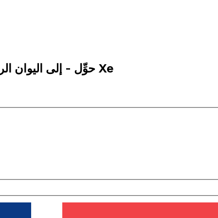
5 CNY إلى NOK | حوِّل - إلى اليوان الرينمنبي الصيني | إكس إي Xe