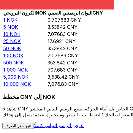
Rate information of NOK/CNY currency pair
CNY
اليوان الرينمنبي الصيني
NOK
الكرون النرويجي
1
NOK
0.707683
CNY
5
NOK
3.53842
CNY
10
NOK
7.07683
CNY
25
NOK
17.6921
CNY
50
NOK
35.3842
CNY
100
NOK
70.7683
CNY
500
NOK
353.842
CNY
1,000
NOK
707.683
CNY
5,000
NOK
3,538.42
CNY
10,000
NOK
7,076.83
CNY
مخطط CNY إلى NOK
شاهد 5 CNY الخاص بك أثناء الحركة. يتتبع الرسم البياني المباشر CNY إلى NOK الخاص بنا على مدار 12 شهرًا من أسعار السوق في الوقت الحقيقي، ويوضح بالضبط قيمة أموالك في أي وقت. هل تريد أن
عرض الرسم البياني كاملًا
تتبع سعر الصرف