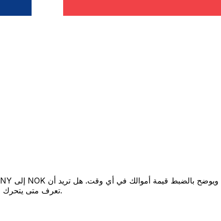
تعرف متى يتحرك السعر لصالحك؟ اضبط تنبيه السعر وسنخبرك عندما يصل إلى هدفك.