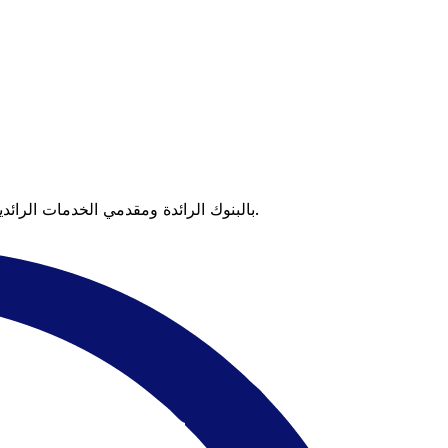
عندما تقارن Xe بالبنوك الرائدة ومقدمي الخدمات الرائدين، يتضح لك الفرق. تعني الأسعار التي تتفوق على أسعار البنوك وعدم وجود رسوم خفية قيمة أكبر على كل عملية تحويل.