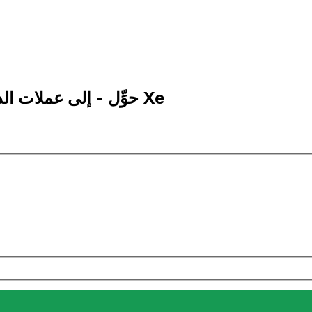
25 KWD إلى CNH | حوِّل - إلى عملات الدينار الكويتي | إكس إي Xe