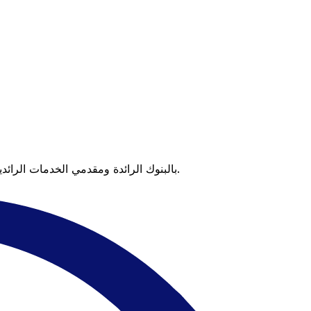
عندما تقارن Xe بالبنوك الرائدة ومقدمي الخدمات الرائدين، يتضح لك الفرق. تعني الأسعار التي تتفوق على أسعار البنوك وعدم وجود رسوم خفية قيمة أكبر على كل عملية تحويل.