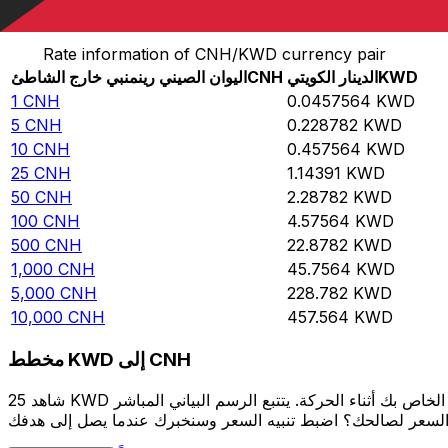
حوِّل اليوان الصيني رينمنبي خارج الشاطئ إلى الدينار الكويتي
Rate information of CNH/KWD currency pair
KWD
الدينار الكويتي
CNH
اليوان الصيني رينمنبي خارج الشاطئ
1
CNH
0.0457564
KWD
5
CNH
0.228782
KWD
10
CNH
0.457564
KWD
25
CNH
1.14391
KWD
50
CNH
2.28782
KWD
100
CNH
4.57564
KWD
500
CNH
22.8782
KWD
1,000
CNH
45.7564
KWD
5,000
CNH
228.782
KWD
10,000
CNH
457.564
KWD
مخطط KWD إلى CNH
شاهد 25 KWD الخاص بك أثناء الحركة. يتتبع الرسم البياني المباشر KWD إلى CNH الخاص بنا على مدار 12 شهرًا من أسعار السوق في الوقت الحقيقي، ويوضح بالضبط قيمة أموالك في أي وقت. هل تريد