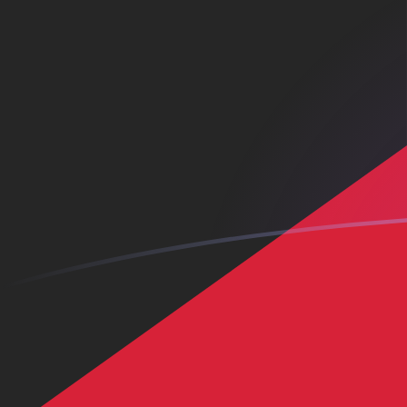
KWD إلى CNH أسعار الصرف اليوم
حوِّل الدينار الكويتي إلى اليوان الصيني رينمنبي خارج الشاطئ
Rate information of KWD/CNH currency pair
CNH
اليوان الصيني رينمنبي خارج الشاطئ
KWD
الدينار الكويتي
1
KWD
21.8549
CNH
5
KWD
109.274
CNH
10
KWD
218.549
CNH
25
KWD
546.372
CNH
50
KWD
1,092.74
CNH
100
KWD
2,185.49
CNH
500
KWD
10,927.4
CNH
1,000
KWD
21,854.9
CNH
5,000
KWD
109,274
CNH
10,000
KWD
218,549
CNH