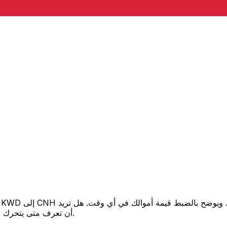
أن تعرف متى يتحرك السعر لصالحك؟ اضبط تنبيه السعر وسنخبرك عندما يصل إلى هدفك.