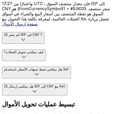
واعتبارًا من 17:27 UTC ، فإن معدل منتصف السوق IEP إلى
CNY هو {fromCurrencySymbol}1 = ¥9.9033. سعر منتصف
السوق هو نقطة المنتصف بين أسعار البيع والشراء في أسواق
العملات العالمية. لمعرفة تكلفة هذا التحويل مع Xe، تفضل بزيارة
.
صفحة إرسال الأموال
كم سعر 25 IEP في CNY ؟
كيف يمكنني تحويل العملات؟
هل يمكنني ضبط تنبيهات الأسعار باستخدام Xe؟
هل يمكنني إرسال 25 IEP إلى CNY مع Xe؟
تبسيط عمليات تحويل الأموال