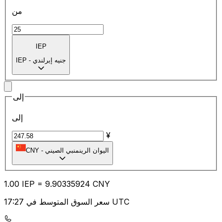
من
IEP
جنيه إيرلندي
-
IEP
إلى
إلى
¥
اليوان الرينمنبي الصيني
-
CNY
1.00
IEP
=
9.90
335924
CNY
سعر السوق المتوسط في 17:27 UTC