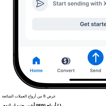
عرض 8 من أزواج العملات الشائعة
أشهر جنيه إيرلندي (IEP) أزواج ( )