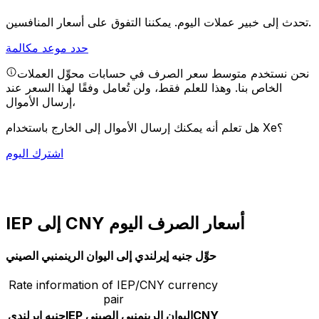
يمكننا التفوق على أسعار المنافسين.
تحدث إلى خبير عملات اليوم.
حدد موعد مكالمة
نحن نستخدم متوسط سعر الصرف في حسابات محوِّل العملات
الخاص بنا. وهذا للعلم فقط، ولن تُعامل وفقًا لهذا السعر عند
إرسال الأموال،
هل تعلم أنه يمكنك إرسال الأموال إلى الخارج باستخدام Xe؟
اشترك اليوم
IEP إلى CNY أسعار الصرف اليوم
حوِّل جنيه إيرلندي إلى اليوان الرينمنبي الصيني
Rate information of IEP/CNY currency
pair
CNY
اليوان الرينمنبي الصيني
IEP
جنيه إيرلندي