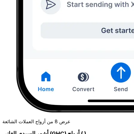
عرض 8 من أزواج العملات الشائعة
أشهر السيدي الغاني (GHC) أزواج ( )