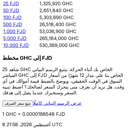
25
FJD
1,325,920
GHC
50
FJD
2,651,840
GHC
100
FJD
5,303,690
GHC
500
FJD
26,518,400
GHC
1,000
FJD
53,036,900
GHC
5,000
FJD
265,184,000
GHC
10,000
FJD
530,369,000
GHC
مخطط GHC إلى FJD
شاهد 25 GHC الخاص بك أثناء الحركة. يتتبع الرسم البياني
المباشر GHC إلى FJD الخاص بنا على مدار 12 شهرًا من أسعار
السوق في الوقت الحقيقي، ويوضح بالضبط قيمة أموالك في أي
وقت. هل تريد أن تعرف متى يتحرك السعر لصالحك؟ اضبط تنبيه
السعر وسنخبرك عندما يصل إلى هدفك.
عرض الرسم البياني كاملًا
تتبع سعر الصرف
1 GHC = 0.0000188548 FJD
8 أغسطس 2026، 21:58 UTC