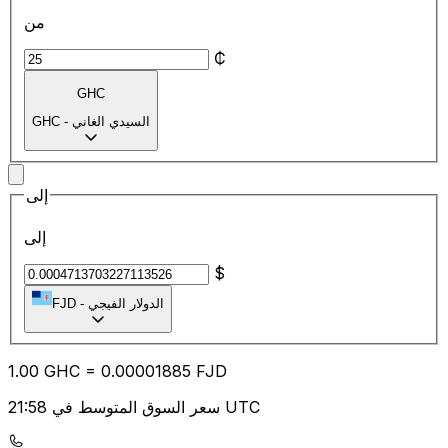
من
₵
GHC
السيدي الغاني
-
GHC
إلى
إلى
$
الدولار الفيجي
-
FJD
1.00
GHC
=
0.00
001885
FJD
سعر السوق المتوسط في 21:58 UTC