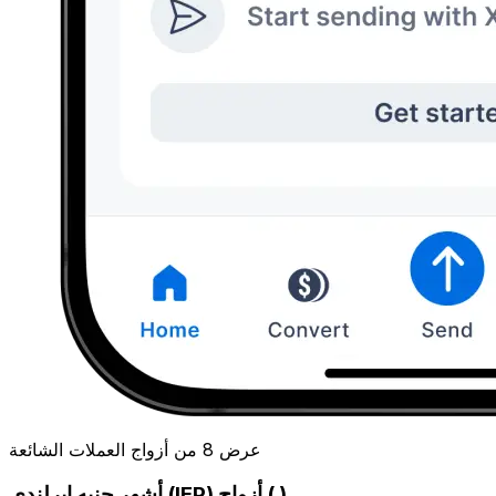
عرض 8 من أزواج العملات الشائعة
أشهر جنيه إيرلندي (IEP) أزواج ( )