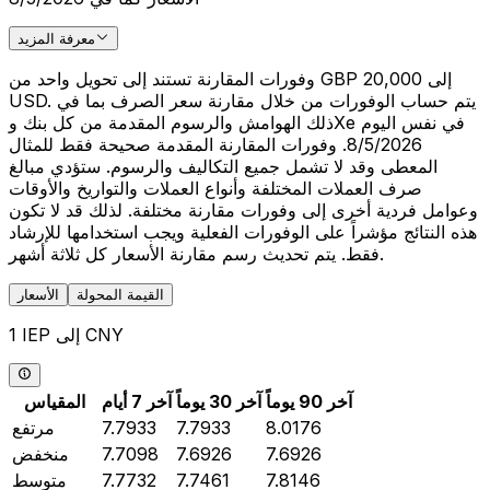
معرفة المزيد
وفورات المقارنة تستند إلى تحويل واحد من GBP 20,000 إلى
USD. يتم حساب الوفورات من خلال مقارنة سعر الصرف بما في
ذلك الهوامش والرسوم المقدمة من كل بنك وXe في نفس اليوم
8/5/2026. وفورات المقارنة المقدمة صحيحة فقط للمثال
المعطى وقد لا تشمل جميع التكاليف والرسوم. ستؤدي مبالغ
صرف العملات المختلفة وأنواع العملات والتواريخ والأوقات
وعوامل فردية أخرى إلى وفورات مقارنة مختلفة. لذلك قد لا تكون
هذه النتائج مؤشراً على الوفورات الفعلية ويجب استخدامها للإرشاد
فقط. يتم تحديث رسم مقارنة الأسعار كل ثلاثة أشهر.
القيمة المحولة
الأسعار
1 IEP إلى CNY
آخر 90 يوماً
آخر 30 يوماً
آخر 7 أيام
المقياس
8.0176
7.7933
7.7933
مرتفع
7.6926
7.6926
7.7098
منخفض
7.8146
7.7461
7.7732
متوسط