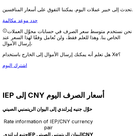
يمكننا التفوق على أسعار المنافسين.
تحدث إلى خبير عملات اليوم.
حدد موعد مكالمة
نحن نستخدم متوسط سعر الصرف في حسابات محوِّل العملات
الخاص بنا. وهذا للعلم فقط، ولن تُعامل وفقًا لهذا السعر عند
إرسال الأموال،
هل تعلم أنه يمكنك إرسال الأموال إلى الخارج باستخدام Xe؟
اشترك اليوم
IEP إلى CNY أسعار الصرف اليوم
حوِّل جنيه إيرلندي إلى اليوان الرينمنبي الصيني
Rate information of IEP/CNY currency
pair
CNY
اليوان الرينمنبي الصيني
IEP
جنيه إيرلندي