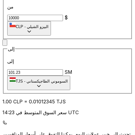
من
$
البيزو الشيلي
-
CLP
إلى
إلى
SM
السوموني الطاجيكستاني
-
TJS
1.00
CLP
=
0.01
012345
TJS
سعر السوق المتوسط في 14:23 UTC
يمكننا التفوق على أسعار المنافسين.
تحدث إلى خبير عملات اليوم.