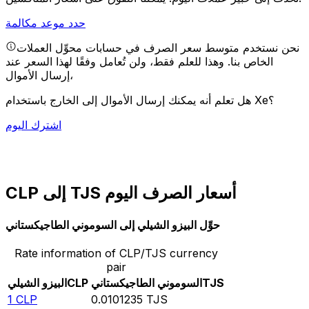
حدد موعد مكالمة
نحن نستخدم متوسط سعر الصرف في حسابات محوِّل العملات
الخاص بنا. وهذا للعلم فقط، ولن تُعامل وفقًا لهذا السعر عند
إرسال الأموال،
هل تعلم أنه يمكنك إرسال الأموال إلى الخارج باستخدام Xe؟
اشترك اليوم
CLP إلى TJS أسعار الصرف اليوم
حوِّل البيزو الشيلي إلى السوموني الطاجيكستاني
Rate information of CLP/TJS currency
pair
TJS
السوموني الطاجيكستاني
CLP
البيزو الشيلي
1
CLP
0.0101235
TJS