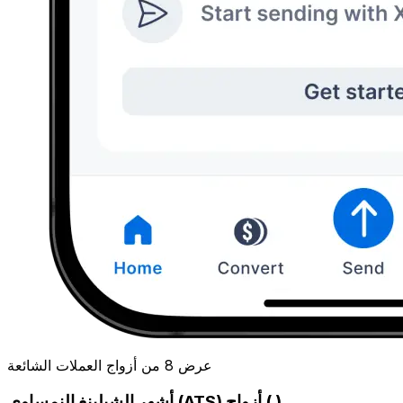
عرض 8 من أزواج العملات الشائعة
أشهر الشيلينغ النمساوي (ATS) أزواج ( )