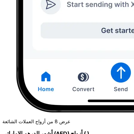
عرض 8 من أزواج العملات الشائعة
أشهر الدرهم الإماراتي (AED) أزواج ( )