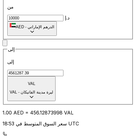
من
د.إ
الدرهم الإماراتي
-
AED
إلى
إلى
VAL
ليرة مدينة الفاتيكان
-
VAL
1.00
AED
=
456.12
873998
VAL
سعر السوق المتوسط في 18:53 UTC