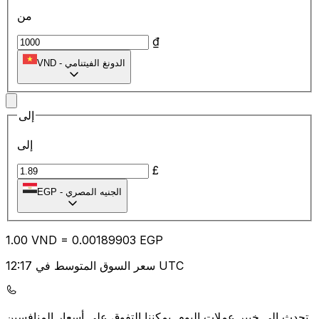
من
₫
الدونغ الفيتنامي
-
VND
إلى
إلى
£
الجنيه المصري
-
EGP
1.00
VND
=
0.00
189903
EGP
سعر السوق المتوسط في 12:17 UTC
يمكننا التفوق على أسعار المنافسين.
تحدث إلى خبير عملات اليوم.