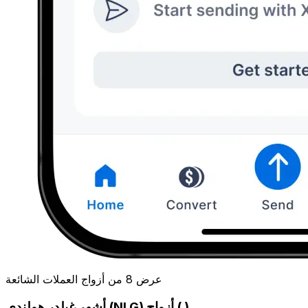
عرض 8 من أزواج العملات الشائعة
أشهر غيلدر هولندي (NLG) أزواج ( )