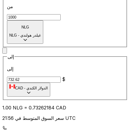
من
NLG
غيلدر هولندي
-
NLG
إلى
إلى
$
الدولار الكندي
-
CAD
1.00
NLG
=
0.73
262184
CAD
سعر السوق المتوسط في 21:56 UTC