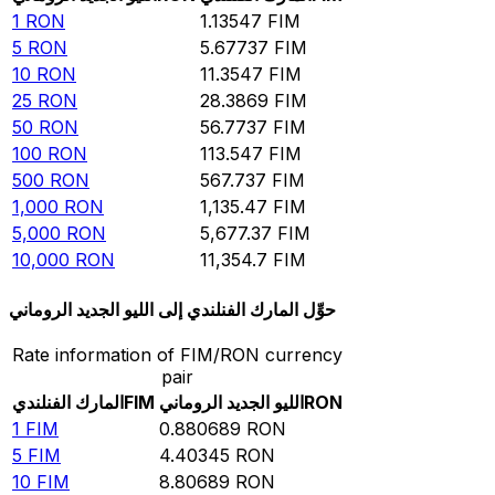
1
RON
1.13547
FIM
5
RON
5.67737
FIM
10
RON
11.3547
FIM
25
RON
28.3869
FIM
50
RON
56.7737
FIM
100
RON
113.547
FIM
500
RON
567.737
FIM
1,000
RON
1,135.47
FIM
5,000
RON
5,677.37
FIM
10,000
RON
11,354.7
FIM
حوِّل المارك الفنلندي إلى الليو الجديد الروماني
Rate information of FIM/RON currency
pair
RON
الليو الجديد الروماني
FIM
المارك الفنلندي
1
FIM
0.880689
RON
5
FIM
4.40345
RON
10
FIM
8.80689
RON