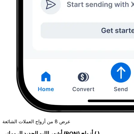
عرض 8 من أزواج العملات الشائعة
أشهر الليو الجديد الروماني (RON) أزواج ( )