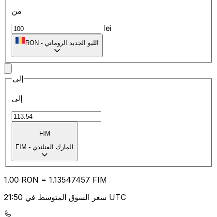
من
lei
الليو الجديد الروماني
-
RON
إلى
إلى
FIM
المارك الفنلندي
-
FIM
1.00
RON
=
1.13
547457
FIM
سعر السوق المتوسط في 21:50 UTC