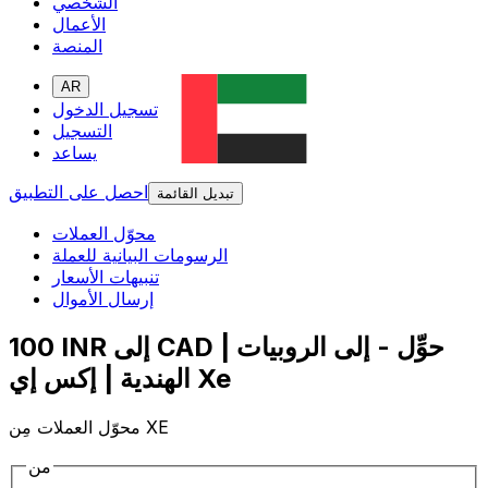
الشخصي
الأعمال
المنصة
AR
تسجيل الدخول
التسجيل
يساعد
احصل على التطبيق
تبديل القائمة
محوّل العملات
الرسومات البيانية للعملة
تنبيهات الأسعار
إرسال الأموال
100 INR إلى CAD | حوِّل - إلى الروبيات
الهندية | إكس إي Xe
محوّل العملات مِن XE
من