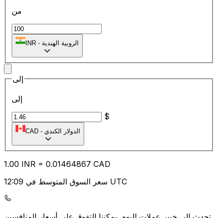
من
₹
الروبية الهندية
-
INR
إلى
إلى
$
الدولار الكندي
-
CAD
1.00
INR
=
0.01
464867
CAD
سعر السوق المتوسط في 12:09 UTC
يمكننا التفوق على أسعار المنافسين.
تحدث إلى خبير عملات اليوم.