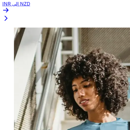
INR إلى NZD