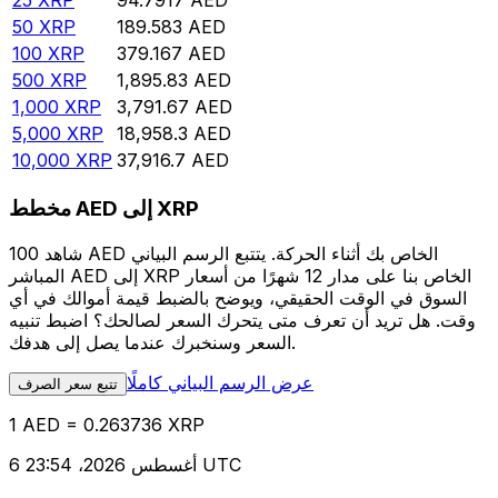
25
XRP
94.7917
AED
50
XRP
189.583
AED
100
XRP
379.167
AED
500
XRP
1,895.83
AED
1,000
XRP
3,791.67
AED
5,000
XRP
18,958.3
AED
10,000
XRP
37,916.7
AED
مخطط AED إلى XRP
شاهد 100 AED الخاص بك أثناء الحركة. يتتبع الرسم البياني
المباشر AED إلى XRP الخاص بنا على مدار 12 شهرًا من أسعار
السوق في الوقت الحقيقي، ويوضح بالضبط قيمة أموالك في أي
وقت. هل تريد أن تعرف متى يتحرك السعر لصالحك؟ اضبط تنبيه
السعر وسنخبرك عندما يصل إلى هدفك.
عرض الرسم البياني كاملًا
تتبع سعر الصرف
1 AED = 0.263736 XRP
6 أغسطس 2026، 23:54 UTC