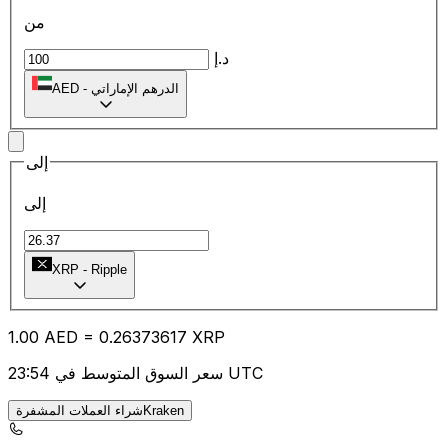
من
د.إ
الدرهم الإماراتي
-
AED
إلى
إلى
XRP
-
Ripple
1.00
AED
=
0.26
373617
XRP
سعر السوق المتوسط في 23:54 UTC
شراء العملات المشفرةKraken