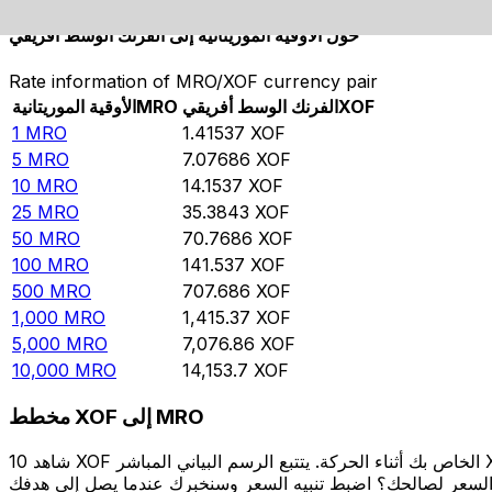
حوِّل الأوقية الموريتانية إلى الفرنك الوسط أفريقي
Rate information of MRO/XOF currency pair
XOF
الفرنك الوسط أفريقي
MRO
الأوقية الموريتانية
1
MRO
1.41537
XOF
5
MRO
7.07686
XOF
10
MRO
14.1537
XOF
25
MRO
35.3843
XOF
50
MRO
70.7686
XOF
100
MRO
141.537
XOF
500
MRO
707.686
XOF
1,000
MRO
1,415.37
XOF
5,000
MRO
7,076.86
XOF
10,000
MRO
14,153.7
XOF
مخطط XOF إلى MRO
شاهد 10 XOF الخاص بك أثناء الحركة. يتتبع الرسم البياني المباشر XOF إلى MRO الخاص بنا على مدار 12 شهرًا من أسعار السوق في الوقت الحقيقي، ويوضح بالضبط قيمة أموالك في أي وقت. هل تريد