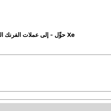
10 XOF إلى MRO | حوِّل - إلى عملات الفرنك الوسط أفريقي | إكس إي Xe