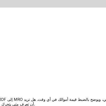
أن تعرف متى يتحرك السعر لصالحك؟ اضبط تنبيه السعر وسنخبرك عندما يصل إلى هدفك.