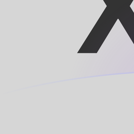
XOF إلى MRO أسعار الصرف اليوم
حوِّل الفرنك الوسط أفريقي إلى الأوقية الموريتانية
Rate information of XOF/MRO currency
pair
MRO
الأوقية الموريتانية
XOF
الفرنك الوسط أفريقي
1
XOF
0.706528
MRO
5
XOF
3.53264
MRO
10
XOF
7.06528
MRO
25
XOF
17.6632
MRO
50
XOF
35.3264
MRO
100
XOF
70.6528
MRO
500
XOF
353.264
MRO
1,000
XOF
706.528
MRO
5,000
XOF
3,532.64
MRO
10,000
XOF
7,065.28
MRO