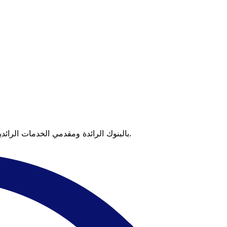
عندما تقارن Xe بالبنوك الرائدة ومقدمي الخدمات الرائدين، يتضح لك الفرق. تعني الأسعار التي تتفوق على أسعار البنوك وعدم وجود رسوم خفية قيمة أكبر على كل عملية تحويل.