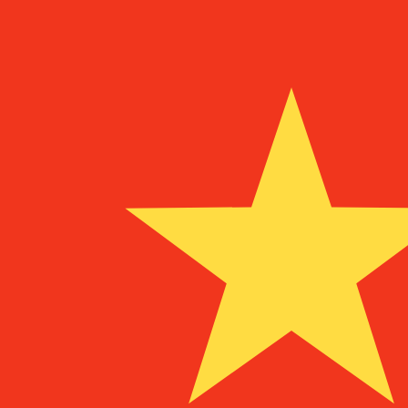
IEP
جنيه إيرلندي
-
IEP
1.00
CNY
=
0.10
097582
IEP
سعر السوق المتوسط في 18:56 UTC
يمكننا التفوق على أسعار المنافسين.
تحدث إلى خبير عملات اليوم.
حدد موعد مكالمة
هل تعلم أنه يمكنك إرسال الأموال إلى الخارج باستخدام Xe؟
اشترك اليوم