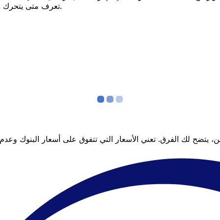
تعرف متى يتحرك السعر لصالحك؟ اضبط تنبيه السعر وسنخبرك عندما يصل إلى هدفك.