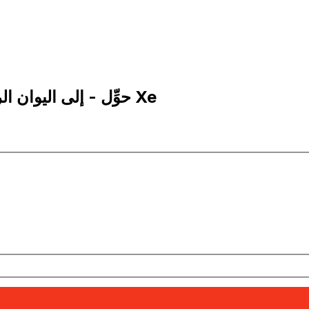
10 CNY إلى IEP | حوِّل - إلى اليوان الرينمنبي الصيني | إكس إي Xe