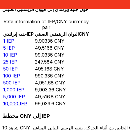
حوِّل جنيه إيرلندي إلى اليوان الرينمنبي الصيني
Rate information of IEP/CNY currency
pair
CNY
اليوان الرينمنبي الصيني
IEP
جنيه إيرلندي
1
IEP
9.90336
CNY
5
IEP
49.5168
CNY
10
IEP
99.0336
CNY
25
IEP
247.584
CNY
50
IEP
495.168
CNY
100
IEP
990.336
CNY
500
IEP
4,951.68
CNY
1,000
IEP
9,903.36
CNY
5,000
IEP
49,516.8
CNY
10,000
IEP
99,033.6
CNY
مخطط CNY إلى IEP
شاهد 10 CNY الخاص بك أثناء الحركة. يتتبع الرسم البياني المباشر CNY إلى IEP الخاص بنا على مدار 12 شهرًا من أسعار السوق في الوقت الحقيقي، ويوضح بالضبط قيمة أموالك في أي وقت. هل تريد أن