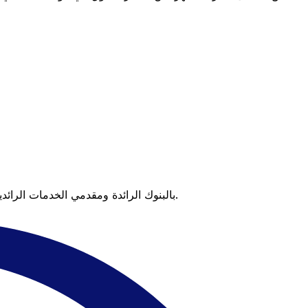
عندما تقارن Xe بالبنوك الرائدة ومقدمي الخدمات الرائدين، يتضح لك الفرق. تعني الأسعار التي تتفوق على أسعار البنوك وعدم وجود رسوم خفية قيمة أكبر على كل عملية تحويل.