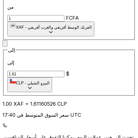
من
FCFA
الفرنك الوسط أفريقي والغرب أفريقي
-
XAF
إلى
إلى
$
البيزو الشيلي
-
CLP
1.00
XAF
=
1.61
160526
CLP
سعر السوق المتوسط في 17:40 UTC
يمكننا التفوق على أسعار المنافسين.
تحدث إلى خبير عملات اليوم.