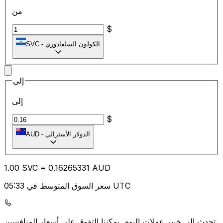
من
$
الكولون السلفادوري
-
SVC
إلى
إلى
$
الدولار الأسترالي
-
AUD
1.00
SVC
=
0.16
265331
AUD
سعر السوق المتوسط في 05:33 UTC
يمكننا التفوق على أسعار المنافسين.
تحدث إلى خبير عملات اليوم.