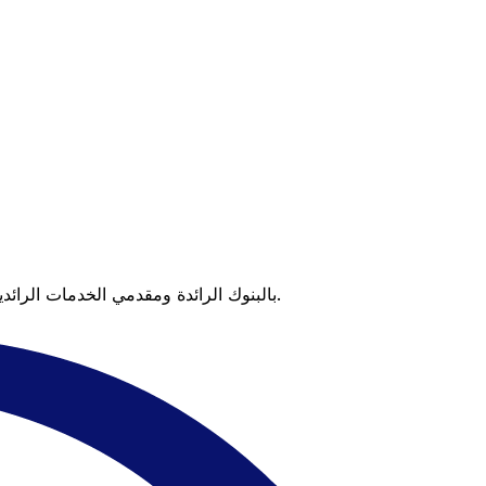
عندما تقارن Xe بالبنوك الرائدة ومقدمي الخدمات الرائدين، يتضح لك الفرق. تعني الأسعار التي تتفوق على أسعار البنوك وعدم وجود رسوم خفية قيمة أكبر على كل عملية تحويل.