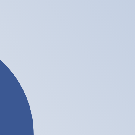
نحن نستخدم متوسط سعر الصرف في حسابات محوِّل العملات الخاص بنا. وهذا للعلم فقط، ولن تُعامل وفقًا لهذا السعر عند إرسال الأموال،