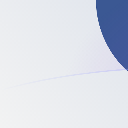
PLN إلى LTC أسعار الصرف اليوم
حوِّل الزلوتي البولندي إلى Litecoin
Rate information of PLN/LTC
currency pair
LTC
Litecoin
PLN
الزلوتي البولندي
1
PLN
0.00591187
LTC
5
PLN
0.0295593
LTC
10
PLN
0.0591187
LTC
25
PLN
0.147797
LTC
50
PLN
0.295593
LTC
100
PLN
0.591187
LTC
500
PLN
2.95593
LTC
1,000
PLN
5.91187
LTC
5,000
PLN
29.5593
LTC
10,000
PLN
59.1187
LTC