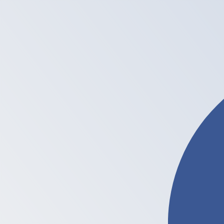
Ł
LTC
-
Litecoin
1.00
PLN
=
0.00
591186
LTC
سعر السوق المتوسط في 20:48 UTC
شراء العملات المشفرةKraken
يمكننا التفوق على أسعار المنافسين.
تحدث إلى خبير عملات اليوم.
حدد موعد مكالمة
هل تعلم أنه يمكنك إرسال الأموال إلى الخارج باستخدام Xe؟
اشترك اليوم