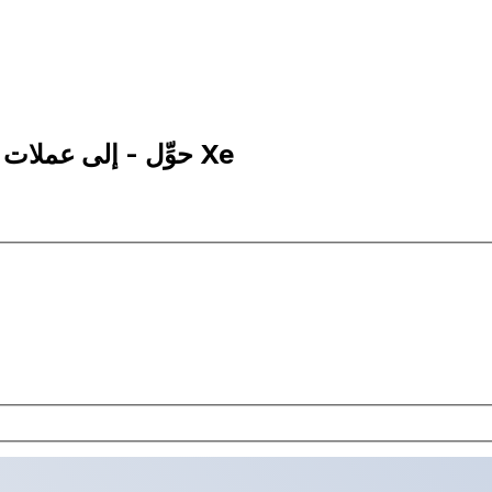
1 PLN إلى LTC | حوِّل - إلى عملات الزلوتي البولندي | إكس إي Xe