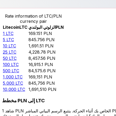
حوِّل Litecoin إلى الزلوتي البولندي
Rate information of LTC/PLN
currency pair
PLN
الزلوتي البولندي
LTC
Litecoin
1
LTC
169.151
PLN
5
LTC
845.756
PLN
10
LTC
1,691.51
PLN
25
LTC
4,228.78
PLN
50
LTC
8,457.56
PLN
100
LTC
16,915.1
PLN
500
LTC
84,575.6
PLN
1,000
LTC
169,151
PLN
5,000
LTC
845,756
PLN
10,000
LTC
1,691,510
PLN
مخطط PLN إلى LTC
شاهد 1 PLN الخاص بك أثناء الحركة. يتتبع الرسم البياني المباشر PLN إلى LTC الخاص بنا على مدار 12 شهرًا من أسعار السوق في الوقت الحقيقي، ويوضح بالضبط قيمة أموالك في أي وقت. هل تريد أن