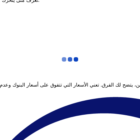
تعرف متى يتحرك السعر لصالحك؟ اضبط تنبيه السعر وسنخبرك عندما يصل إلى هدفك.