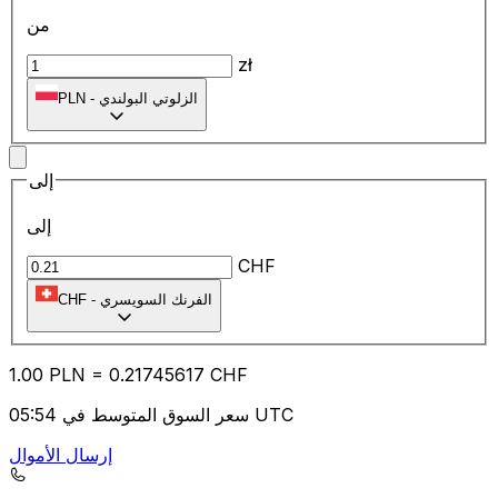
من
zł
الزلوتي البولندي
-
PLN
إلى
إلى
CHF
الفرنك السويسري
-
CHF
1.00
PLN
=
0.21
745617
CHF
سعر السوق المتوسط في 05:54 UTC
إرسال الأموال