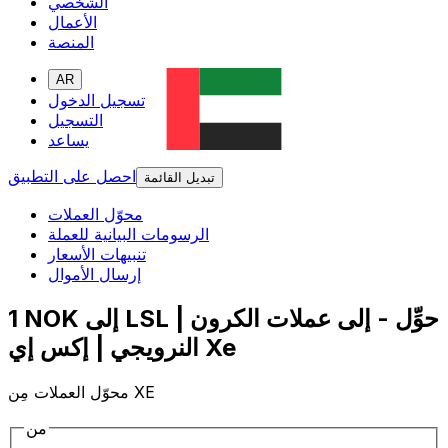
الشخصي
الأعمال
المنصة
AR
تسجيل الدخول
التسجيل
يساعد
احصل على التطبيق
تبديل القائمة
محوّل العملات
الرسومات البيانية للعملة
تنبيهات الأسعار
إرسال الأموال
1 NOK إلى LSL | حوِّل - إلى عملات الكرون
النرويجي | إكس إي Xe
محوّل العملات مِن XE
من