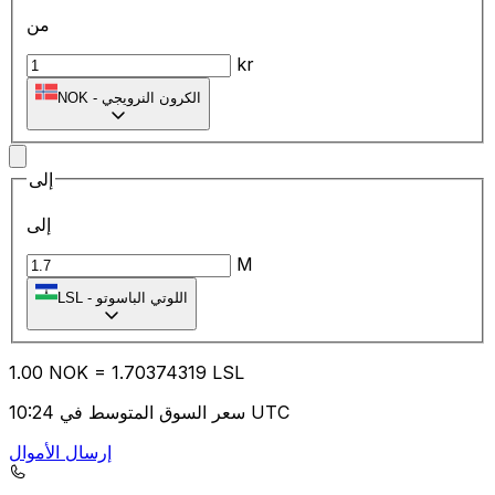
من
kr
الكرون النرويجي
-
NOK
إلى
إلى
M
اللوتي الباسوتو
-
LSL
1.00
NOK
=
1.70
374319
LSL
سعر السوق المتوسط في 10:24 UTC
إرسال الأموال