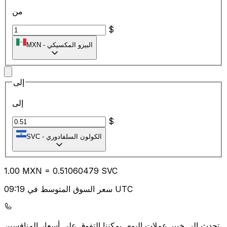
من
$
البيزو المكسيكي
-
MXN
إلى
إلى
$
الكولون السلفادوري
-
SVC
1.00
MXN
=
0.51
060479
SVC
سعر السوق المتوسط في 09:19 UTC
يمكننا التفوق على أسعار المنافسين.
تحدث إلى خبير عملات اليوم.