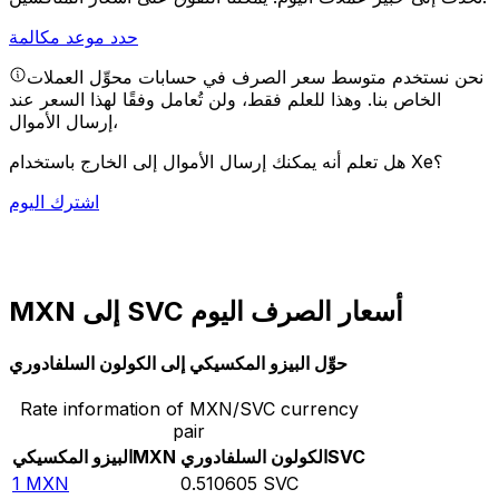
حدد موعد مكالمة
نحن نستخدم متوسط سعر الصرف في حسابات محوِّل العملات
الخاص بنا. وهذا للعلم فقط، ولن تُعامل وفقًا لهذا السعر عند
إرسال الأموال،
هل تعلم أنه يمكنك إرسال الأموال إلى الخارج باستخدام Xe؟
اشترك اليوم
MXN إلى SVC أسعار الصرف اليوم
حوِّل البيزو المكسيكي إلى الكولون السلفادوري
Rate information of MXN/SVC currency
pair
SVC
الكولون السلفادوري
MXN
البيزو المكسيكي
1
MXN
0.510605
SVC