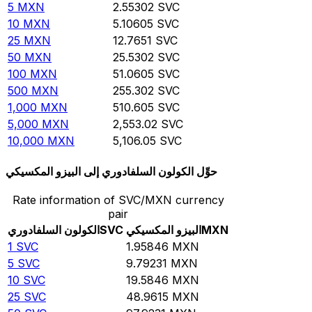
5
MXN
2.55302
SVC
10
MXN
5.10605
SVC
25
MXN
12.7651
SVC
50
MXN
25.5302
SVC
100
MXN
51.0605
SVC
500
MXN
255.302
SVC
1,000
MXN
510.605
SVC
5,000
MXN
2,553.02
SVC
10,000
MXN
5,106.05
SVC
حوِّل الكولون السلفادوري إلى البيزو المكسيكي
Rate information of SVC/MXN currency
pair
MXN
البيزو المكسيكي
SVC
الكولون السلفادوري
1
SVC
1.95846
MXN
5
SVC
9.79231
MXN
10
SVC
19.5846
MXN
25
SVC
48.9615
MXN