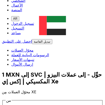
الشخصي
الأعمال
المنصة
AR
تسجيل الدخول
التسجيل
يساعد
احصل على التطبيق
تبديل القائمة
محوّل العملات
الرسومات البيانية للعملة
تنبيهات الأسعار
إرسال الأموال
1 MXN إلى SVC | حوِّل - إلى عملات البيزو
المكسيكي | إكس إي Xe
محوّل العملات مِن XE
من