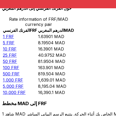
حوِّل الفرنك الفرنسي إلى الدرهم المغربي
Rate information of FRF/MAD
currency pair
MAD
الدرهم المغربي
FRF
الفرنك الفرنسي
1
FRF
1.63901
MAD
5
FRF
8.19504
MAD
10
FRF
16.3901
MAD
25
FRF
40.9752
MAD
50
FRF
81.9504
MAD
100
FRF
163.901
MAD
500
FRF
819.504
MAD
1,000
FRF
1,639.01
MAD
5,000
FRF
8,195.04
MAD
10,000
FRF
16,390.1
MAD
مخطط MAD إلى FRF
شاهد 1 MAD الخاص بك أثناء الحركة. يتتبع الرسم البياني المباشر MAD إلى FRF الخاص بنا على مدار 12 شهرًا من أسعار السوق في الوقت الحقيقي، ويوضح بالضبط قيمة أموالك في أي وقت. هل تريد