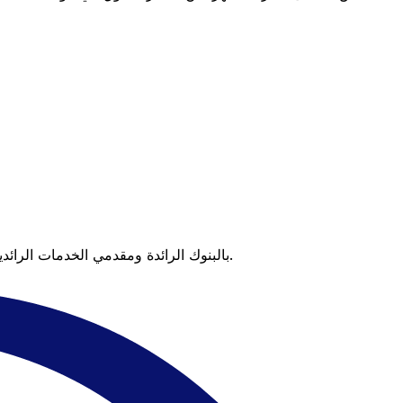
عندما تقارن Xe بالبنوك الرائدة ومقدمي الخدمات الرائدين، يتضح لك الفرق. تعني الأسعار التي تتفوق على أسعار البنوك وعدم وجود رسوم خفية قيمة أكبر على كل عملية تحويل.