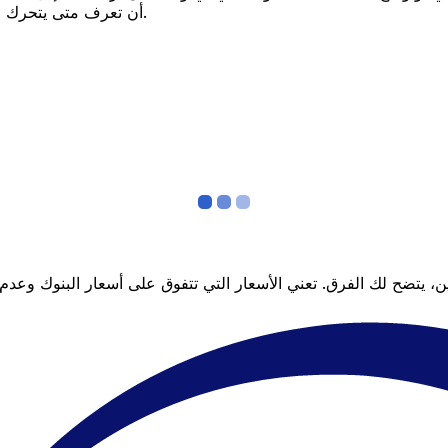
أن تعرف متى يتحرك السعر لصالحك؟ اضبط تنبيه السعر وسنخبرك عندما يصل إلى هدفك.