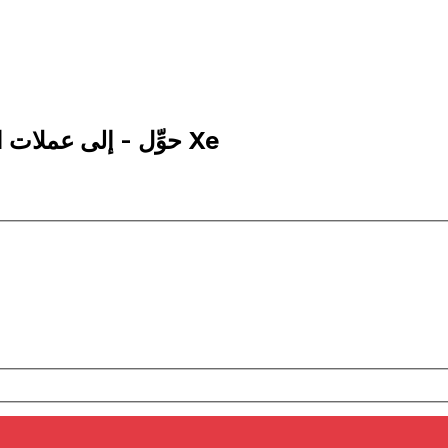
1 MAD إلى FRF | حوِّل - إلى عملات الدرهم المغربي | إكس إي Xe