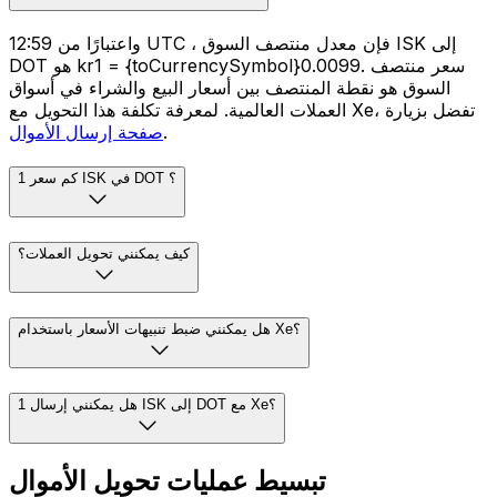
واعتبارًا من 12:59 UTC ، فإن معدل منتصف السوق ISK إلى
DOT هو kr1 = {toCurrencySymbol}0.0099. سعر منتصف
السوق هو نقطة المنتصف بين أسعار البيع والشراء في أسواق
العملات العالمية. لمعرفة تكلفة هذا التحويل مع Xe، تفضل بزيارة
.
صفحة إرسال الأموال
كم سعر 1 ISK في DOT ؟
كيف يمكنني تحويل العملات؟
هل يمكنني ضبط تنبيهات الأسعار باستخدام Xe؟
هل يمكنني إرسال 1 ISK إلى DOT مع Xe؟
تبسيط عمليات تحويل الأموال