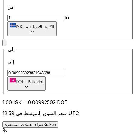
من
kr
الكرونا الأيسلندية
-
ISK
إلى
إلى
DOT
-
Polkadot
1.00
ISK
=
0.00
992502
DOT
سعر السوق المتوسط في 12:59 UTC
شراء العملات المشفرةKraken