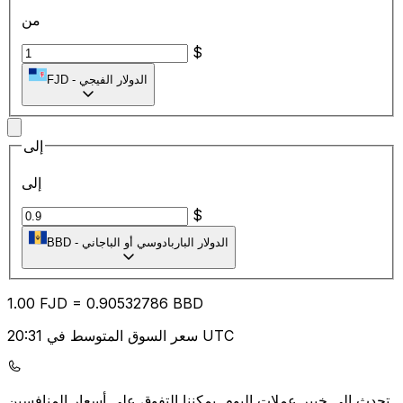
من
$
الدولار الفيجي
-
FJD
إلى
إلى
$
الدولار الباربادوسي أو الباجاني
-
BBD
1.00
FJD
=
0.90
532786
BBD
سعر السوق المتوسط في 20:31 UTC
يمكننا التفوق على أسعار المنافسين.
تحدث إلى خبير عملات اليوم.