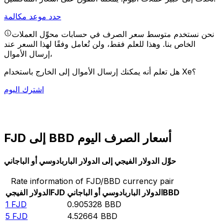
حدد موعد مكالمة
نحن نستخدم متوسط سعر الصرف في حسابات محوِّل العملات
الخاص بنا. وهذا للعلم فقط، ولن تُعامل وفقًا لهذا السعر عند
إرسال الأموال،
هل تعلم أنه يمكنك إرسال الأموال إلى الخارج باستخدام Xe؟
اشترك اليوم
FJD إلى BBD أسعار الصرف اليوم
حوِّل الدولار الفيجي إلى الدولار الباربادوسي أو الباجاني
Rate information of FJD/BBD currency pair
BBD
الدولار الباربادوسي أو الباجاني
FJD
الدولار الفيجي
1
FJD
0.905328
BBD
5
FJD
4.52664
BBD