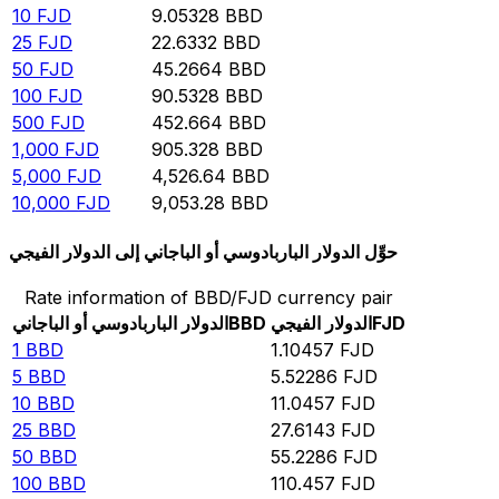
10
FJD
9.05328
BBD
25
FJD
22.6332
BBD
50
FJD
45.2664
BBD
100
FJD
90.5328
BBD
500
FJD
452.664
BBD
1,000
FJD
905.328
BBD
5,000
FJD
4,526.64
BBD
10,000
FJD
9,053.28
BBD
حوِّل الدولار الباربادوسي أو الباجاني إلى الدولار الفيجي
Rate information of BBD/FJD currency pair
FJD
الدولار الفيجي
BBD
الدولار الباربادوسي أو الباجاني
1
BBD
1.10457
FJD
5
BBD
5.52286
FJD
10
BBD
11.0457
FJD
25
BBD
27.6143
FJD
50
BBD
55.2286
FJD
100
BBD
110.457
FJD