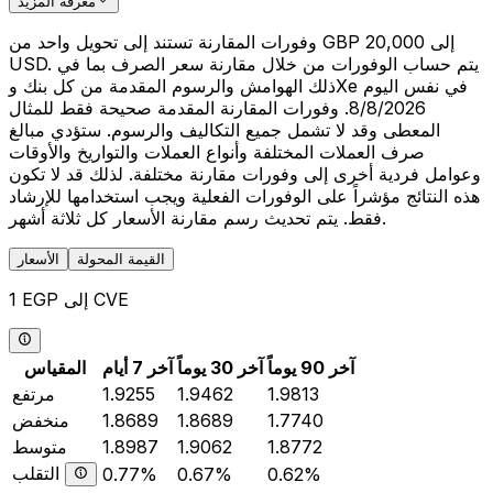
معرفة المزيد
وفورات المقارنة تستند إلى تحويل واحد من GBP 20,000 إلى
USD. يتم حساب الوفورات من خلال مقارنة سعر الصرف بما في
ذلك الهوامش والرسوم المقدمة من كل بنك وXe في نفس اليوم
8/8/2026. وفورات المقارنة المقدمة صحيحة فقط للمثال
المعطى وقد لا تشمل جميع التكاليف والرسوم. ستؤدي مبالغ
صرف العملات المختلفة وأنواع العملات والتواريخ والأوقات
وعوامل فردية أخرى إلى وفورات مقارنة مختلفة. لذلك قد لا تكون
هذه النتائج مؤشراً على الوفورات الفعلية ويجب استخدامها للإرشاد
فقط. يتم تحديث رسم مقارنة الأسعار كل ثلاثة أشهر.
القيمة المحولة
الأسعار
1 EGP إلى CVE
آخر 90 يوماً
آخر 30 يوماً
آخر 7 أيام
المقياس
1.9813
1.9462
1.9255
مرتفع
1.7740
1.8689
1.8689
منخفض
1.8772
1.9062
1.8987
متوسط
التقلب
0.77%
0.67%
0.62%