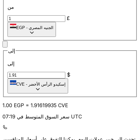
من
£
الجنيه المصري
-
EGP
إلى
إلى
$
إسكيدو الرأس الأخضر
-
CVE
1.00
EGP
=
1.91
619935
CVE
سعر السوق المتوسط في 07:19 UTC
يمكننا التفوق على أسعار المنافسين.
تحدث إلى خبير عملات اليوم.