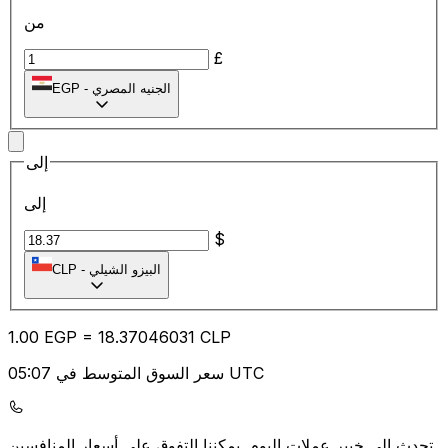
من
£
الجنيه المصري
-
EGP
إلى
إلى
$
البيزو الشيلي
-
CLP
1.00
EGP
=
18.37
046031
CLP
سعر السوق المتوسط في 05:07 UTC
يمكننا التفوق على أسعار المنافسين.
تحدث إلى خبير عملات اليوم.