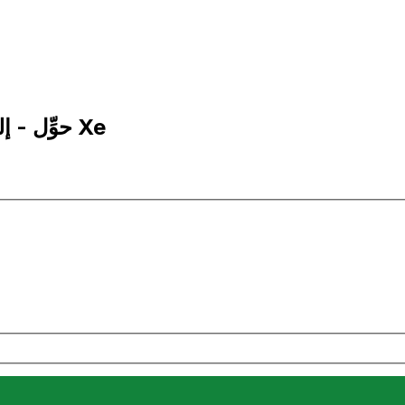
1 BCH إلى AED | حوِّل - إلى بيتكوين كاش | إكس إي Xe