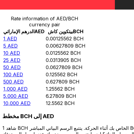
حوِّل الدرهم الإماراتي إلى بيتكوين كاش
Rate information of AED/BCH
currency pair
BCH
بيتكوين كاش
AED
الدرهم الإماراتي
1
AED
0.00125562
BCH
5
AED
0.00627809
BCH
10
AED
0.0125562
BCH
25
AED
0.0313905
BCH
50
AED
0.0627809
BCH
100
AED
0.125562
BCH
500
AED
0.627809
BCH
1,000
AED
1.25562
BCH
5,000
AED
6.27809
BCH
10,000
AED
12.5562
BCH
مخطط BCH إلى AED
شاهد 1 BCH الخاص بك أثناء الحركة. يتتبع الرسم البياني المباشر BCH إلى AED الخاص بنا على مدار 12 شهرًا من أسعار السوق في الوقت الحقيقي، ويوضح بالضبط قيمة أموالك في أي وقت. هل تريد أن