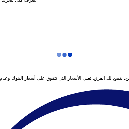
تعرف متى يتحرك السعر لصالحك؟ اضبط تنبيه السعر وسنخبرك عندما يصل إلى هدفك.