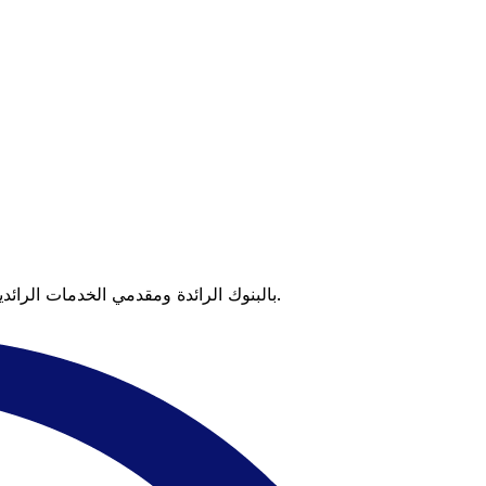
عندما تقارن Xe بالبنوك الرائدة ومقدمي الخدمات الرائدين، يتضح لك الفرق. تعني الأسعار التي تتفوق على أسعار البنوك وعدم وجود رسوم خفية قيمة أكبر على كل عملية تحويل.