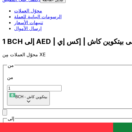
محوّل العملات
الرسومات البيانية للعملة
تنبيهات الأسعار
إرسال الأموال
محوّل العملات مِن XE
من
من
بيتكوين كاش
-
BCH
إلى
إلى