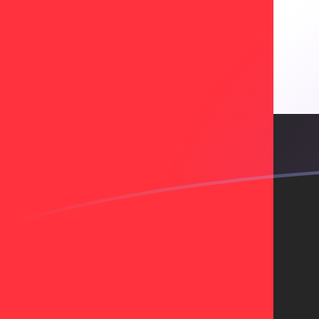
BCH إلى AED أسعار الصرف اليوم
حوِّل بيتكوين كاش إلى الدرهم الإماراتي
Rate information of BCH/AED
currency pair
AED
الدرهم الإماراتي
BCH
بيتكوين كاش
1
BCH
796.42
AED
5
BCH
3,982.1
AED
10
BCH
7,964.2
AED
25
BCH
19,910.5
AED
50
BCH
39,821
AED
100
BCH
79,642
AED
500
BCH
398,210
AED
1,000
BCH
796,420
AED
5,000
BCH
3,982,100
AED
10,000
BCH
7,964,200
AED