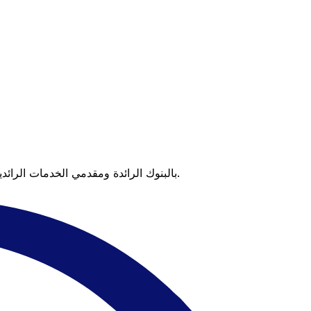
عندما تقارن Xe بالبنوك الرائدة ومقدمي الخدمات الرائدين، يتضح لك الفرق. تعني الأسعار التي تتفوق على أسعار البنوك وعدم وجود رسوم خفية قيمة أكبر على كل عملية تحويل.