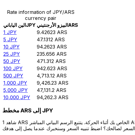
Rate information of JPY/ARS
currency pair
ARS
البيزو الأرجنتيني
JPY
الين الياباني
1
JPY
9.42623
ARS
5
JPY
47.1312
ARS
10
JPY
94.2623
ARS
25
JPY
235.656
ARS
50
JPY
471.312
ARS
100
JPY
942.623
ARS
500
JPY
4,713.12
ARS
1,000
JPY
9,426.23
ARS
5,000
JPY
47,131.2
ARS
10,000
JPY
94,262.3
ARS
مخطط ARS إلى JPY
شاهد 1 ARS الخاص بك أثناء الحركة. يتتبع الرسم البياني المباشر ARS إلى JPY الخاص بنا على مدار 12 شهرًا من أسعار السوق في الوقت الحقيقي، ويوضح بالضبط قيمة أموالك في أي وقت. هل تريد أن