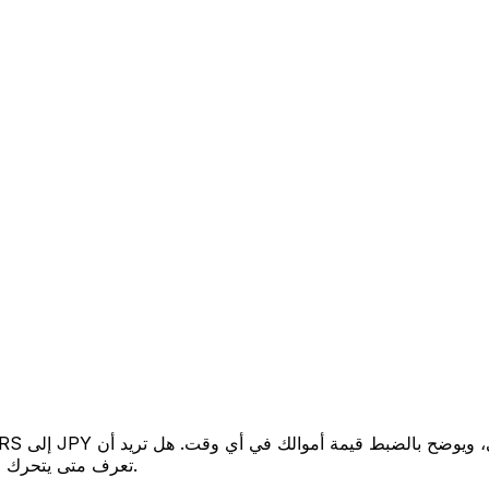
تعرف متى يتحرك السعر لصالحك؟ اضبط تنبيه السعر وسنخبرك عندما يصل إلى هدفك.