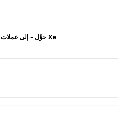
1 ARS إلى JPY | حوِّل - إلى عملات البيزو الأرجنتيني | إكس إي Xe