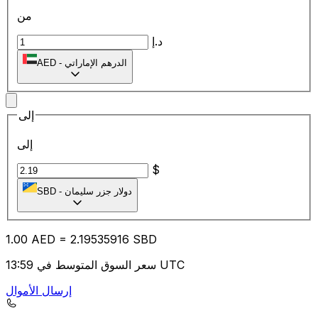
من
د.إ
الدرهم الإماراتي
-
AED
إلى
إلى
$
دولار جزر سليمان
-
SBD
1.00
AED
=
2.19
535916
SBD
سعر السوق المتوسط في 13:59 UTC
إرسال الأموال