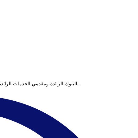
عندما تقارن Xe بالبنوك الرائدة ومقدمي الخدمات الرائدين، يتضح لك الفرق. تعني الأسعار التي تتفوق على أسعار البنوك وعدم وجود رسوم خفية قيمة أكبر على كل عملية تحويل.