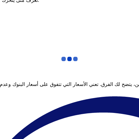
تعرف متى يتحرك السعر لصالحك؟ اضبط تنبيه السعر وسنخبرك عندما يصل إلى هدفك.