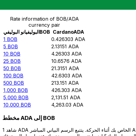
حوِّل البوليفيانو البوليفي إلى Cardano
Rate information of BOB/ADA
currency pair
ADA
Cardano
BOB
البوليفيانو البوليفي
1
BOB
0.426303
ADA
5
BOB
2.13151
ADA
10
BOB
4.26303
ADA
25
BOB
10.6576
ADA
50
BOB
21.3151
ADA
100
BOB
42.6303
ADA
500
BOB
213.151
ADA
1,000
BOB
426.303
ADA
5,000
BOB
2,131.51
ADA
10,000
BOB
4,263.03
ADA
مخطط ADA إلى BOB
شاهد 1 ADA الخاص بك أثناء الحركة. يتتبع الرسم البياني المباشر ADA إلى BOB الخاص بنا على مدار 12 شهرًا من أسعار السوق في الوقت الحقيقي، ويوضح بالضبط قيمة أموالك في أي وقت. هل تريد أن