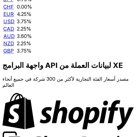
CHF
0.00‎%‎
EUR
4.25‎%‎
USD
3.75‎%‎
CAD
2.25‎%‎
AUD
3.60‎%‎
NZD
2.25‎%‎
GBP
3.75‎%‎
واجهة البرامج API لبيانات العملة من XE
مصدر أسعار الفئة التجارية لأكثر من 300 شركة في جميع أنحاء
العالم