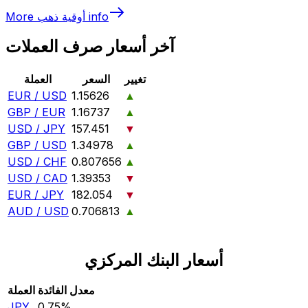
info
أوقية ذهب
More
آخر أسعار صرف العملات
تغيير
السعر
العملة
EUR / USD
1.15626
▲
GBP / EUR
1.16737
▲
USD / JPY
157.451
▼
GBP / USD
1.34978
▲
USD / CHF
0.807656
▲
USD / CAD
1.39353
▼
EUR / JPY
182.054
▼
AUD / USD
0.706813
▲
أسعار البنك المركزي
معدل الفائدة
العملة
JPY
0.75‎%‎