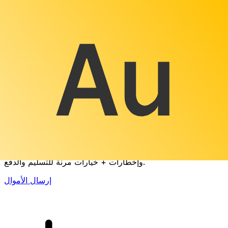
إكس إي (Xe) لتحويلات الأموال الدولية
أرسل المال عبر الإنترنت بسرعة وسهولة وأمان. تتبع مباشر
وإخطارات + خيارات مرنة للتسليم والدفع.
إرسال الأموال