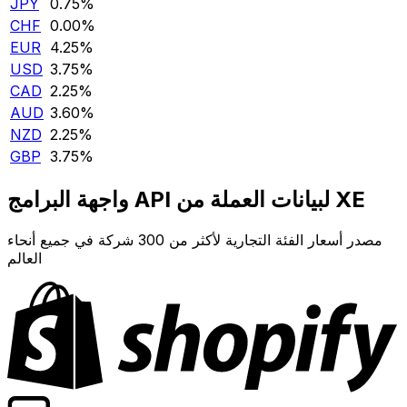
JPY
0.75‎%‎
CHF
0.00‎%‎
EUR
4.25‎%‎
USD
3.75‎%‎
CAD
2.25‎%‎
AUD
3.60‎%‎
NZD
2.25‎%‎
GBP
3.75‎%‎
واجهة البرامج API لبيانات العملة من XE
مصدر أسعار الفئة التجارية لأكثر من 300 شركة في جميع أنحاء
العالم