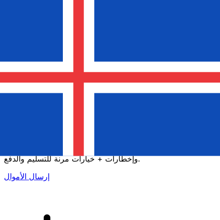
إكس إي (Xe) لتحويلات الأموال الدولية
أرسل المال عبر الإنترنت بسرعة وسهولة وأمان. تتبع مباشر
وإخطارات + خيارات مرنة للتسليم والدفع.
إرسال الأموال