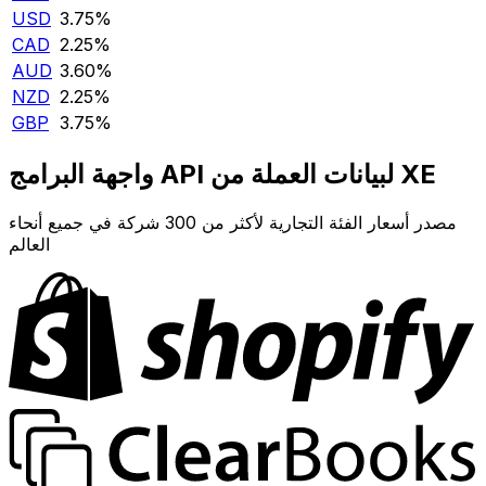
USD
3.75‎%‎
CAD
2.25‎%‎
AUD
3.60‎%‎
NZD
2.25‎%‎
GBP
3.75‎%‎
واجهة البرامج API لبيانات العملة من XE
مصدر أسعار الفئة التجارية لأكثر من 300 شركة في جميع أنحاء
العالم