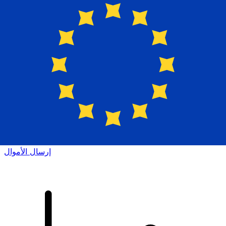
إكس إي (Xe) لتحويلات الأموال الدولية
أرسل المال عبر الإنترنت بسرعة وسهولة وأمان. تتبع مباشر
وإخطارات + خيارات مرنة للتسليم والدفع.
إرسال الأموال