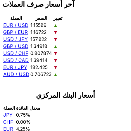
آخر أسعار صرف العملات
تغيير
السعر
العملة
EUR / USD
1.15589
▲
GBP / EUR
1.16722
▼
USD / JPY
157.822
▼
GBP / USD
1.34918
▲
USD / CHF
0.807874
▼
USD / CAD
1.39414
▼
EUR / JPY
182.425
▼
AUD / USD
0.706723
▲
أسعار البنك المركزي
معدل الفائدة
العملة
JPY
0.75‎%‎
CHF
0.00‎%‎
EUR
4.25‎%‎