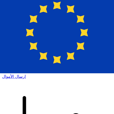
إكس إي (Xe) لتحويلات الأموال الدولية
أرسل المال عبر الإنترنت بسرعة وسهولة وأمان. تتبع مباشر
وإخطارات + خيارات مرنة للتسليم والدفع.
إرسال الأموال