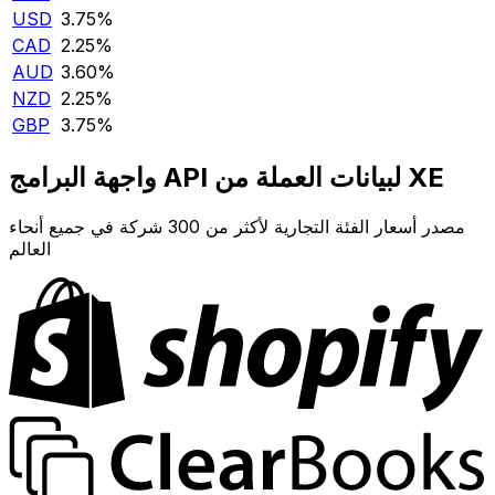
USD
3.75‎%‎
CAD
2.25‎%‎
AUD
3.60‎%‎
NZD
2.25‎%‎
GBP
3.75‎%‎
واجهة البرامج API لبيانات العملة من XE
مصدر أسعار الفئة التجارية لأكثر من 300 شركة في جميع أنحاء
العالم