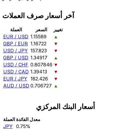
آخر أسعار صرف العملات
تغيير
السعر
العملة
EUR / USD
1.15589
▲
GBP / EUR
1.16722
▼
USD / JPY
157.823
▼
GBP / USD
1.34917
▲
USD / CHF
0.807846
▼
USD / CAD
1.39413
▼
EUR / JPY
182.426
▼
AUD / USD
0.706727
▲
أسعار البنك المركزي
معدل الفائدة
العملة
JPY
0.75‎%‎