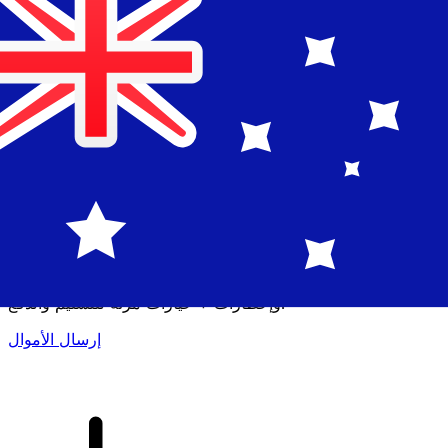
إكس إي (Xe) لتحويلات الأموال الدولية
أرسل المال عبر الإنترنت بسرعة وسهولة وأمان. تتبع مباشر
وإخطارات + خيارات مرنة للتسليم والدفع.
إرسال الأموال