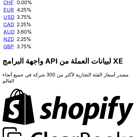
CHF
0.00‎%‎
EUR
4.25‎%‎
USD
3.75‎%‎
CAD
2.25‎%‎
AUD
3.60‎%‎
NZD
2.25‎%‎
GBP
3.75‎%‎
واجهة البرامج API لبيانات العملة من XE
مصدر أسعار الفئة التجارية لأكثر من 300 شركة في جميع أنحاء
العالم