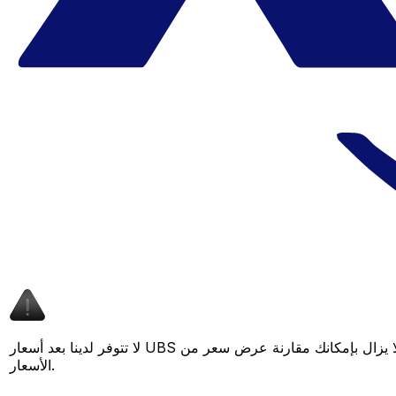
لا تتوفر لدينا بعد أسعار UBS لهذا الزوج من العملات، لكن لا يزال بإمكانك مقارنة عرض سعر من UBS بسعر Xe المباشر لمعرفة التوفير المحتمل. عد لاحقًا، فنحن نعمل باستمرار على توسيع بياناتنا لتقديم المزيد من
الأسعار.