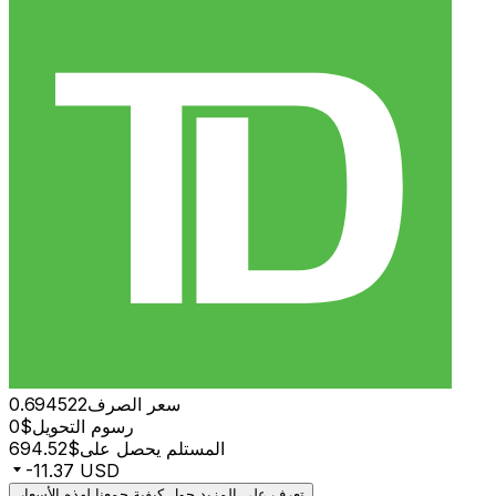
سعر الصرف
0.694522
رسوم التحويل
$0
المستلم يحصل على
$694.52
-11.37 USD
تعرف على المزيد حول كيفية جمعنا لهذه الأسعار