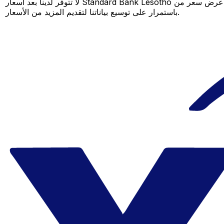
لا تتوفر لدينا بعد أسعار Standard Bank Lesotho لهذا الزوج من العملات، لكن لا يزال بإمكانك مقارنة عرض سعر من Standard Bank Lesotho بسعر Xe المباشر لمعرفة التوفير المحتمل. عد لاحقًا، فنحن نعمل
باستمرار على توسيع بياناتنا لتقديم المزيد من الأسعار.