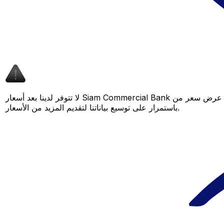
لا تتوفر لدينا بعد أسعار Siam Commercial Bank لهذا الزوج من العملات، لكن لا يزال بإمكانك مقارنة عرض سعر من Siam Commercial Bank بسعر Xe المباشر لمعرفة التوفير المحتمل. عد لاحقًا، فنحن نعمل
باستمرار على توسيع بياناتنا لتقديم المزيد من الأسعار.